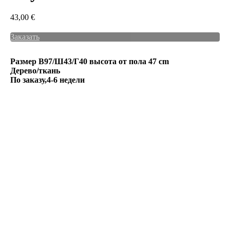
43,00
€
Заказать
Размер В97/Ш43/Г40 высота от пола 47 cm
Дерево/ткань
По заказу,4-6 недели