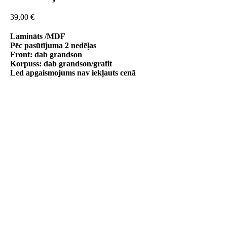
39,00
€
Lamināts /MDF
Pēc pasūtījuma 2 nedēļas
Front: dab grandson
Korpuss: dab grandson/grafit
Led apgaismojums nav iekļauts cenā