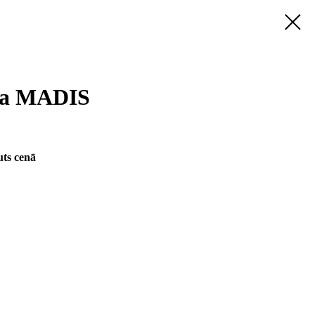
ma MADIS
ts cenā