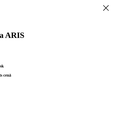
ma ARIS
ysk
ts cenā