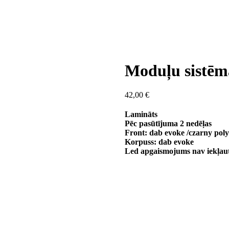
Moduļu sistē
42,00
€
Lamināts
Pēc pasūtījuma 2 nedēļas
Front: dab evoke /czarny pol
Korpuss: dab evoke
Led apgaismojums nav iekļau