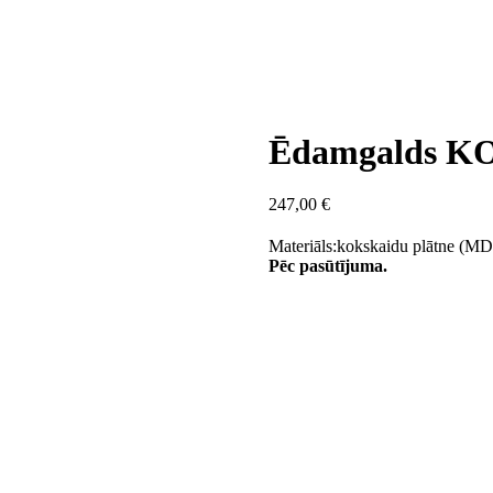
Ēdamgalds K
247,00
€
Materiāls:kokskaidu plātne (M
Pēc pasūtījuma.